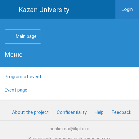
Kazan University
Login
Main page
Меню
Program of event
Event page
About the project
Confidentiality
Help
Feedback
public.mail@kpfu.ru
Казанский федеральный университет