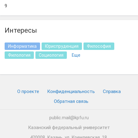
9
Интересы
Информатика
Юриспруденция
Философия
Филология
Социология
Еще
О проекте
Конфиденциальность
Cправка
Обратная связь
public.mail@kpfu.ru
Казанский федеральный университет
420008, Казань, ул. Кремлевская, 18.