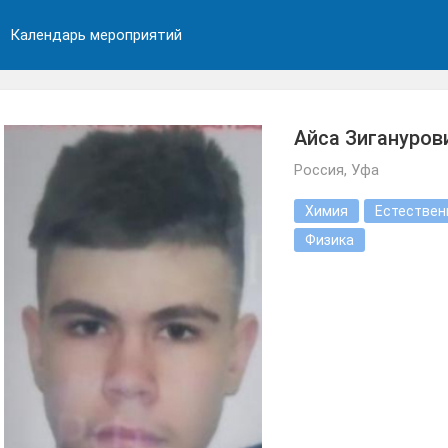
Календарь мероприятий
Айса Зигануров
Россия, Уфа
Химия
Естествен
Физика